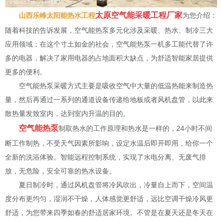
太原空气能采暖工程厂家
山西乐峰太阳能热水工程
为您介绍：
随着科技的告诉发展，空气能热泵多元化涉及采暖、热水、制冷三大
应用领域；在这个寸土如金的社会，空气能热泵一机多工能代替了许
多的电器，解决了家用电器的占地面积大缺点，为舒适智能家居提供
更多的便利。
空气能热泵采暖方式主要是吸收空气中大量的低温热能来制造热
量，然后再通过一系列的通道设备传递给地板或者风机盘管，以此来
散热量发致室内，达到室内升温的目的。
空气能热泵
制取热水的工作原理和热水是一样的，24小时不间
断工作制热，不受天气因素所影响，设定水温后即开即用，给你一个
全新的洗浴体验。智能远程控制系统，实现了水电分离、无废气排
放，无危险，安全可靠的热水设备。
夏日制冷时，通过风机盘管将冷风吹出，冷量自上而下，空间温
度分布更均匀，湿润不干燥，人体感觉更舒适，远比空调干燥冷风更
舒适，为您带来四季如春的舒适居家环境。不管是在夏天还是冬天在