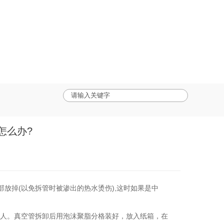
怎么办?
部放掉
(以免拆管时被渗出的热水烫伤),这时如果是中
伤人。真空管拆卸后用泡沫聚脂分格装好，放入纸箱，在