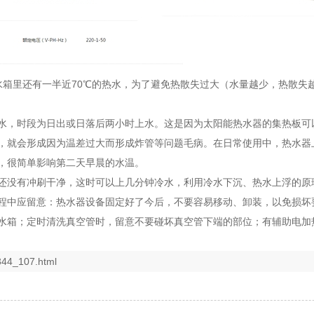
水箱里还有一半近70℃的热水，为了避免热散失过大（水量越少，热散失
水，时段为日出或日落后两小时上水。这是因为太阳能热水器的集热板可
，就会形成因为温差过大而形成炸管等问题毛病。在日常使用中，热水器
，很简单影响第二天早晨的水温。
还没有冲刷干净，这时可以上几分钟冷水，利用冷水下沉、热水上浮的原
程中应留意：热水器设备固定好了今后，不要容易移动、卸装，以免损坏
水箱；定时清洗真空管时，留意不要碰坏真空管下端的部位；有辅助电加
344_107.html